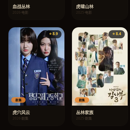
血战丛林
虎啸山林
2026
·
2025
·
电影
电影
⭐ 8.9
⭐ 8.4
剧集
剧集
虎穴风云
丛林家族
2026
·
2025
·
剧集
剧集