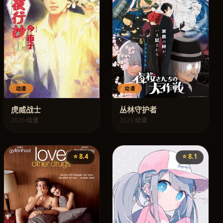
动漫
动漫
虎威战士
丛林守护者
2026
·
2025
·
动漫
动漫
⭐ 8.4
⭐ 8.1