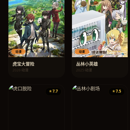
动漫
动漫
虎宝大冒险
丛林小英雄
2026
·
2025
·
动漫
动漫
⭐ 7.7
⭐ 7.5