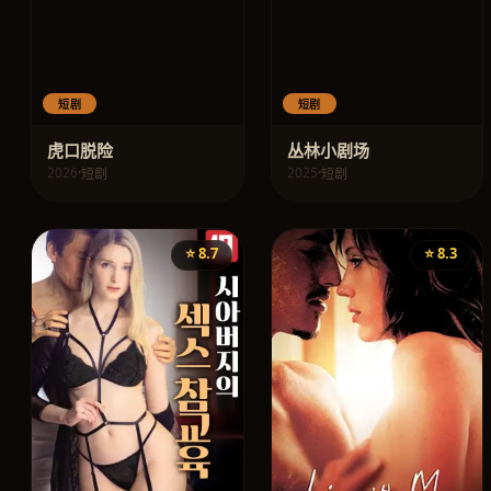
短剧
短剧
虎口脱险
丛林小剧场
2026
·
2025
·
短剧
短剧
⭐ 8.7
⭐ 8.3