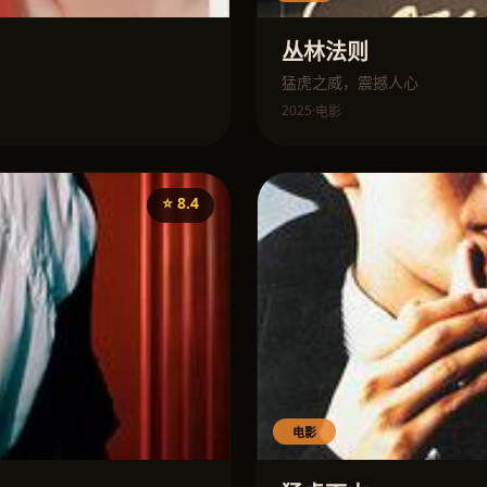
丛林法则
猛虎之威，震撼人心
2025
·
电影
⭐ 8.4
电影