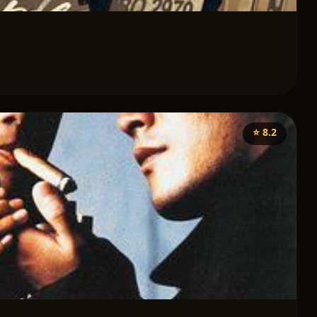
⭐ 8.2