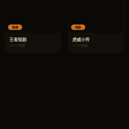
短剧
短剧
王者短剧
虎威小传
2026
·
2025
·
短剧
短剧