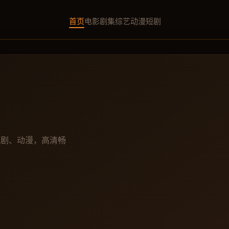
首页
电影
剧集
综艺
动漫
短剧
短剧、动漫，高清畅