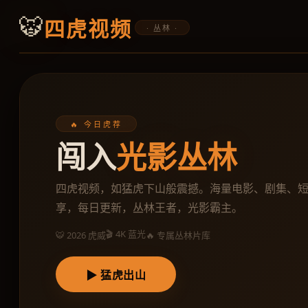
🐯
四虎视频
· 丛林 ·
🔥 今日虎荐
闯入
光影丛林
四虎视频，如猛虎下山般震撼。海量电影、剧集、
享，每日更新，丛林王者，光影霸主。
🎬 4K 蓝光
🐯 2026 虎威
🔥 专属丛林片库
▶ 猛虎出山