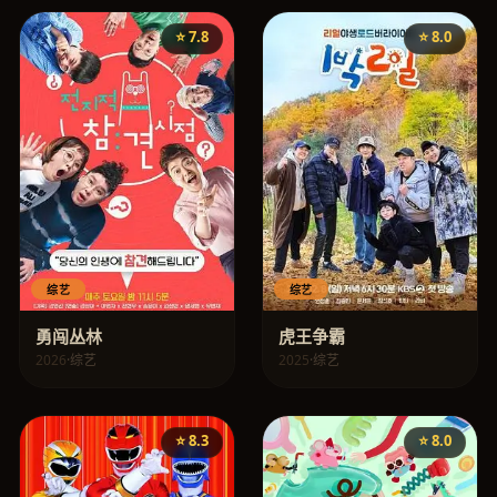
⭐ 7.8
⭐ 8.0
综艺
综艺
勇闯丛林
虎王争霸
2026
·
2025
·
综艺
综艺
⭐ 8.3
⭐ 8.0